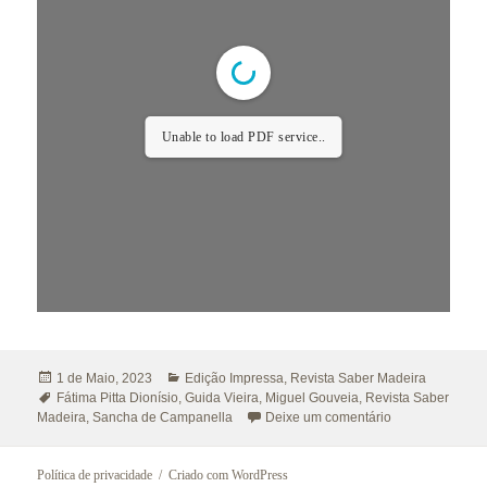
Unable to load PDF service..
Publicado
Categorias
1 de Maio, 2023
Edição Impressa
,
Revista Saber Madeira
a
Etiquetas
Fátima Pitta Dionísio
,
Guida Vieira
,
Miguel Gouveia
,
Revista Saber
sobre Revista S
Madeira
,
Sancha de Campanella
Deixe um comentário
Política de privacidade
Criado com WordPress