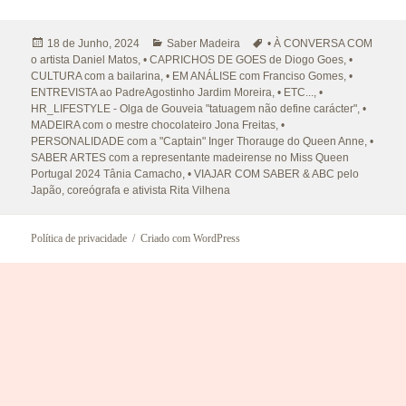
Publicado
Categorias
Etiquetas
18 de Junho, 2024
Saber Madeira
• À CONVERSA COM
a
o artista Daniel Matos
,
• CAPRICHOS DE GOES de Diogo Goes
,
•
CULTURA com a bailarina
,
• EM ANÁLISE com Franciso Gomes
,
•
ENTREVISTA ao PadreAgostinho Jardim Moreira
,
• ETC...
,
•
HR_LIFESTYLE - Olga de Gouveia "tatuagem não define carácter"
,
•
MADEIRA com o mestre chocolateiro Jona Freitas
,
•
PERSONALIDADE com a "Captain" Inger Thorauge do Queen Anne
,
•
SABER ARTES com a representante madeirense no Miss Queen
Portugal 2024 Tânia Camacho
,
• VIAJAR COM SABER & ABC pelo
Japão
,
coreógrafa e ativista Rita Vilhena
Política de privacidade
Criado com WordPress