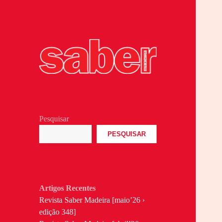
Revita Madeirense
Saber Madeira
Pesquisar
PESQUISAR
Artigos Recentes
Revista Saber Madeira [maio’26 ›
edição 348]