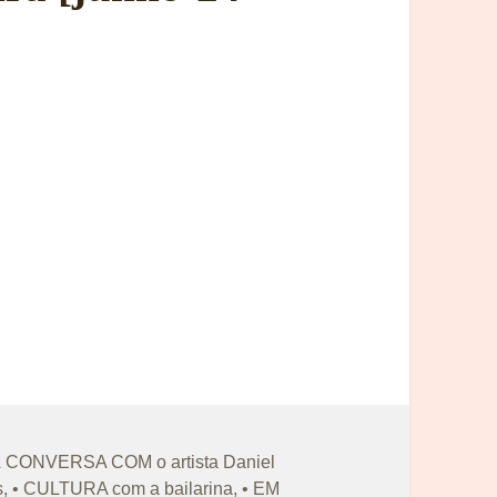
iquetas
À CONVERSA COM o artista Daniel
s
,
• CULTURA com a bailarina
,
• EM