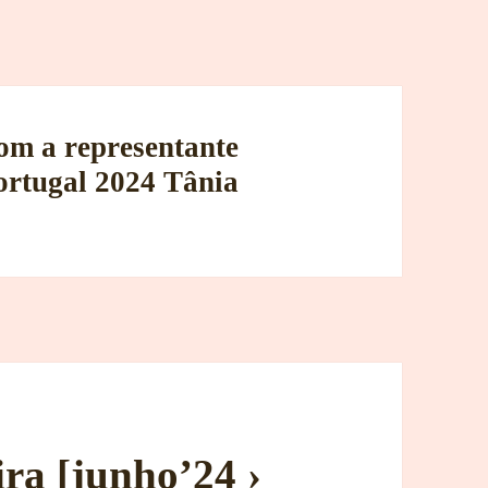
m a representante
ortugal 2024 Tânia
ra [junho’24 ›