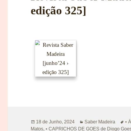
edição 325]
Publicado
Categorias
Et
18 de Junho, 2024
Saber Madeira
• 
a
Matos
,
• CAPRICHOS DE GOES de Diogo Goe