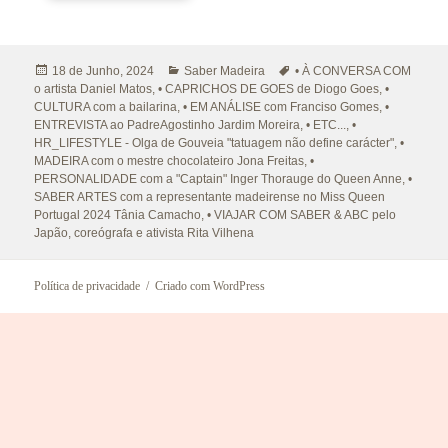
Publicado
Categorias
Etiquetas
18 de Junho, 2024
Saber Madeira
• À CONVERSA COM
a
o artista Daniel Matos
,
• CAPRICHOS DE GOES de Diogo Goes
,
•
CULTURA com a bailarina
,
• EM ANÁLISE com Franciso Gomes
,
•
ENTREVISTA ao PadreAgostinho Jardim Moreira
,
• ETC...
,
•
HR_LIFESTYLE - Olga de Gouveia "tatuagem não define carácter"
,
•
MADEIRA com o mestre chocolateiro Jona Freitas
,
•
PERSONALIDADE com a "Captain" Inger Thorauge do Queen Anne
,
•
SABER ARTES com a representante madeirense no Miss Queen
Portugal 2024 Tânia Camacho
,
• VIAJAR COM SABER & ABC pelo
Japão
,
coreógrafa e ativista Rita Vilhena
Política de privacidade
Criado com WordPress