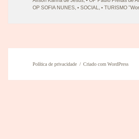
Alison Karina de Jesus
,
• OP Paulo Freitas de 
OP SOFIA NUNES
,
• SOCIAL
,
• TURISMO "Worl
Política de privacidade
Criado com WordPress