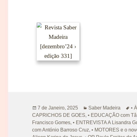
Publicado
Categorias
Et
7 de Janeiro, 2025
Saber Madeira
• 
a
CAPRICHOS DE GOES
,
• EDUCAÇÃO com Tân
Francisco Gomes
,
• ENTREVISTA A Lisandra G
com António Barroso Cruz
,
• MOTORES e o nov