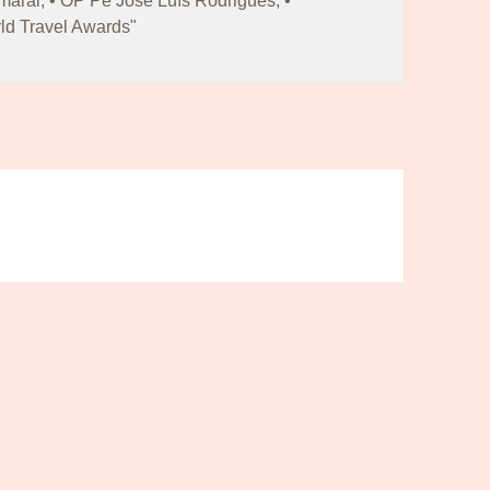
Amaral
,
• OP Pe José Luís Rodrigues
,
•
d Travel Awards"