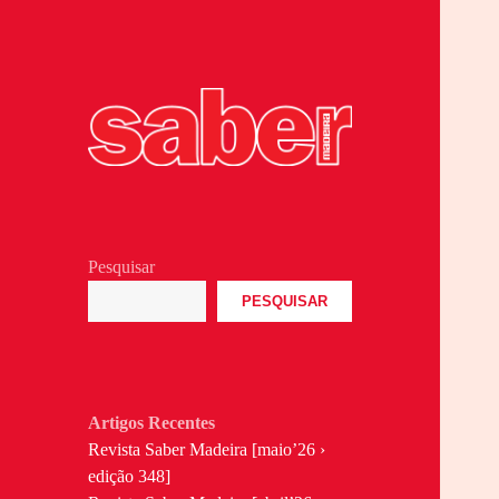
Revita Madeirense
Saber Madeira
Pesquisar
PESQUISAR
Artigos Recentes
Revista Saber Madeira [maio’26 ›
edição 348]