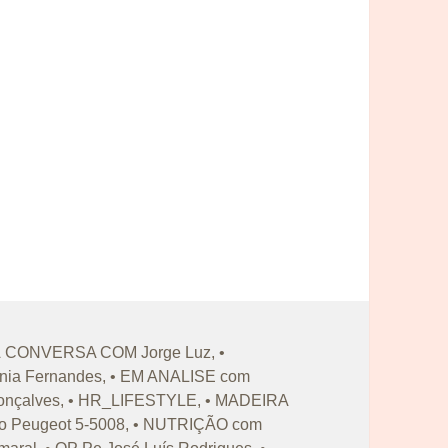
iquetas
À CONVERSA COM Jorge Luz
,
•
ia Fernandes
,
• EM ANALISE com
onçalves
,
• HR_LIFESTYLE
,
• MADEIRA
o Peugeot 5-5008
,
• NUTRIÇÃO com