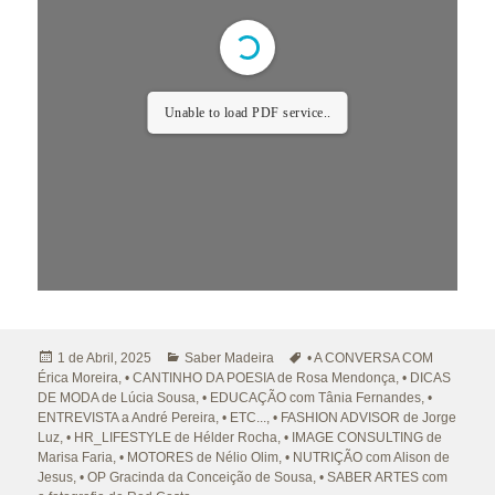
Unable to load PDF service..
Publicado
Categorias
Etiquetas
1 de Abril, 2025
Saber Madeira
• A CONVERSA COM
a
Érica Moreira
,
• CANTINHO DA POESIA de Rosa Mendonça
,
• DICAS
DE MODA de Lúcia Sousa
,
• EDUCAÇÃO com Tânia Fernandes
,
•
ENTREVISTA a André Pereira
,
• ETC...
,
• FASHION ADVISOR de Jorge
Luz
,
• HR_LIFESTYLE de Hélder Rocha
,
• IMAGE CONSULTING de
Marisa Faria
,
• MOTORES de Nélio Olim
,
• NUTRIÇÃO com Alison de
Jesus
,
• OP Gracinda da Conceição de Sousa
,
• SABER ARTES com