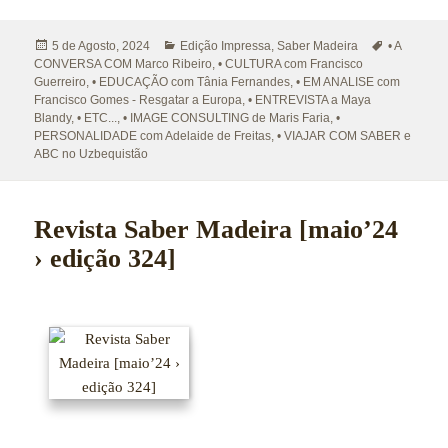
Publicado
Categorias
Etiquetas
5 de Agosto, 2024
Edição Impressa
,
Saber Madeira
• A
a
CONVERSA COM Marco Ribeiro
,
• CULTURA com Francisco
Guerreiro
,
• EDUCAÇÃO com Tânia Fernandes
,
• EM ANALISE com
Francisco Gomes - Resgatar a Europa
,
• ENTREVISTA a Maya
Blandy
,
• ETC...
,
• IMAGE CONSULTING de Maris Faria
,
•
PERSONALIDADE com Adelaide de Freitas
,
• VIAJAR COM SABER e
ABC no Uzbequistão
Revista Saber Madeira [maio’24
› edição 324]