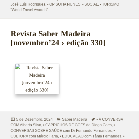
José Luís Rodrigues
,
• OP SOFIA NUNES
,
• SOCIAL
,
• TURISMO
"World Travel Awards"
Revista Saber Madeira
[novembro’24 › edição 330]
Publicado
Categorias
Etiquetas
5 de Dezembro, 2024
Saber Madeira
• À CONVERSA
a
COM Alberto Silva
,
• CAPRICHOS DE GOES de Diogo Goes
,
•
CONVERSAS SOBRE SAÚDE com Dr Fernando Fernandes
,
•
CULTURA com Márcio Faria
,
• EDUCAÇÃO com Tânia Fernandes
,
•