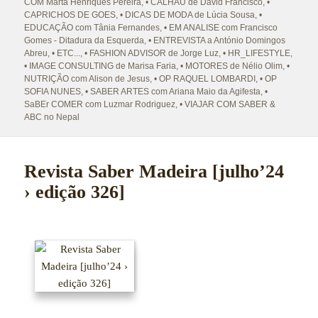
a
COM Marta Henriques Pereira
,
• CALHAU de David Francisco
,
•
CAPRICHOS DE GOES
,
• DICAS DE MODA de Lúcia Sousa
,
•
EDUCAÇÃO com Tânia Fernandes
,
• EM ANALISE com Francisco
Gomes - Ditadura da Esquerda
,
• ENTREVISTA a António Domingos
Abreu
,
• ETC...
,
• FASHION ADVISOR de Jorge Luz
,
• HR_LIFESTYLE
,
• IMAGE CONSULTING de Marisa Faria
,
• MOTORES de Nélio Olim
,
•
NUTRIÇÃO com Alison de Jesus
,
• OP RAQUEL LOMBARDI
,
• OP
SOFIA NUNES
,
• SABER ARTES com Ariana Maio da Agifesta
,
•
SaBEr COMER com Luzmar Rodriguez
,
• VIAJAR COM SABER &
ABC no Nepal
Revista Saber Madeira [julho’24
› edição 326]