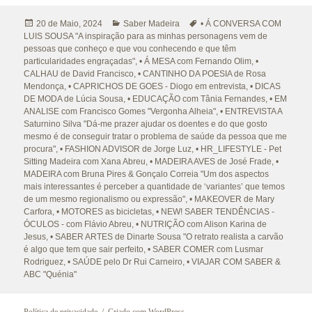
Publicado
Categorias
Etiquetas
20 de Maio, 2024
Saber Madeira
• Á CONVERSA COM
a
LUIS SOUSA "A inspiração para as minhas personagens vem de
pessoas que conheço e que vou conhecendo e que têm
particularidades engraçadas"
,
• Á MESA com Fernando Olim
,
•
CALHAU de David Francisco
,
• CANTINHO DA POESIA de Rosa
Mendonça
,
• CAPRICHOS DE GOES - Diogo em entrevista
,
• DICAS
DE MODA de Lúcia Sousa
,
• EDUCAÇÃO com Tânia Fernandes
,
• EM
ANALISE com Francisco Gomes "Vergonha Alheia"
,
• ENTREVISTA A
Saturnino Silva "Dá-me prazer ajudar os doentes e do que gosto
mesmo é de conseguir tratar o problema de saúde da pessoa que me
procura"
,
• FASHION ADVISOR de Jorge Luz
,
• HR_LIFESTYLE - Pet
Sitting Madeira com Xana Abreu
,
• MADEIRA AVES de José Frade
,
•
MADEIRA com Bruna Pires & Gonçalo Correia "Um dos aspectos
mais interessantes é perceber a quantidade de ‘variantes’ que temos
de um mesmo regionalismo ou expressão"
,
• MAKEOVER de Mary
Carfora
,
• MOTORES as bicicletas
,
• NEW! SABER TENDÊNCIAS -
ÓCULOS - com Flávio Abreu
,
• NUTRIÇÃO com Alison Karina de
Jesus
,
• SABER ARTES de Dinarte Sousa "O retrato realista a carvão
é algo que tem que sair perfeito
,
• SABER COMER com Lusmar
Rodriguez
,
• SAÚDE pelo Dr Rui Carneiro
,
• VIAJAR COM SABER &
ABC "Quénia"
Política de privacidade
Criado com WordPress