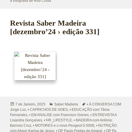
a fotografia de Rod Costa
Revista Saber Madeira
[dezembro’24 › edição 331]
Publicado
Categorias
Etiquetas
7 de Janeiro, 2025
Saber Madeira
• À CONVERSA COM
a
Jorge Luz
,
• CAPRICHOS DE GOES
,
• EDUCAÇÃO com Tânia
Fernandes
,
• EM ANALISE com Francisco Gomes
,
• ENTREVISTA A
Lisandra Gonçalves
,
• HR_LIFESTYLE
,
• MADEIRA com António
Barroso Cruz
,
• MOTORES e o novo Peugeot 5-5008
,
• NUTRIÇÃO
com Alison Karina de Jesus
,
• OP Paulo Freitas de Amaral
,
• OP Pe