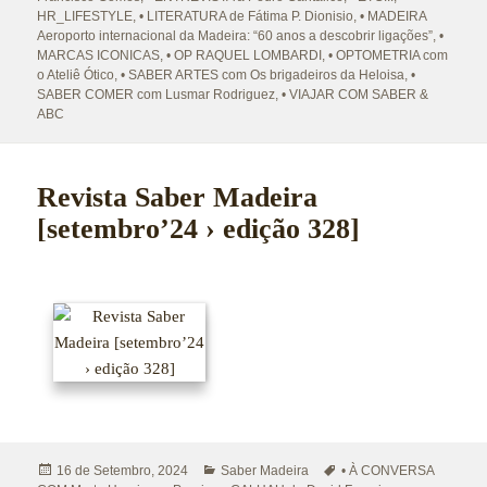
HR_LIFESTYLE
,
• LITERATURA de Fátima P. Dionisio
,
• MADEIRA
Aeroporto internacional da Madeira: “60 anos a descobrir ligações”
,
•
MARCAS ICONICAS
,
• OP RAQUEL LOMBARDI
,
• OPTOMETRIA com
o Ateliê Ótico
,
• SABER ARTES com Os brigadeiros da Heloisa
,
•
SABER COMER com Lusmar Rodriguez
,
• VIAJAR COM SABER &
ABC
Revista Saber Madeira
[setembro’24 › edição 328]
Publicado
Categorias
Etiquetas
16 de Setembro, 2024
Saber Madeira
• À CONVERSA