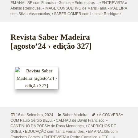
EM ANALISE com Francisco Gomes
,
• Entre outras...
,
• ENTREVISTA a
Afonso Rodrigues
,
• IMAGE CONSULTING de Maris Faria
,
• MADEIRA
com Sílvia Vasconcelos
,
• SABER COMER com Lusmar Rodriguez
Revista Saber Madeira
[agosto’24 › edição 327]
Publicado
Categorias
Etiquetas
16 de Setembro, 2024
Saber Madeira
• À CONVERSA
a
COM Paulo Sérgio BEJu
,
• CALHAU de David Francisco
,
•
CANTINHO DA POESIA de Rosa Mendonça
,
• CAPRICHOS DE
GOES
,
• EDUCAÇÃO com Tânia Fernandes
,
• EM ANALISE com
Francisco Gomes
,
• ENTREVISTA a Pedro Cantalice
,
• ETC...
,
•