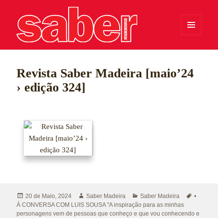
MENU
E
WIDGETS
Saber Madeira
Revista Saber Madeira [maio’24
› edição 324]
Publicado
Autor
Categorias
Etiqueta
20 de Maio, 2024
Saber Madeira
Saber Madeira
•
a
Á CONVERSA COM LUIS SOUSA "A inspiração para as minhas
personagens vem de pessoas que conheço e que vou conhecendo e