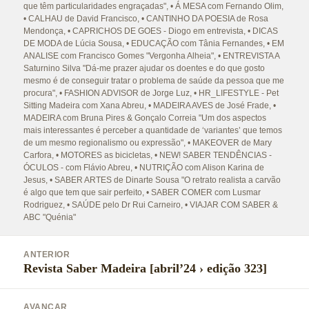
que têm particularidades engraçadas"
,
• Á MESA com Fernando Olim
,
• CALHAU de David Francisco
,
• CANTINHO DA POESIA de Rosa
Mendonça
,
• CAPRICHOS DE GOES - Diogo em entrevista
,
• DICAS
DE MODA de Lúcia Sousa
,
• EDUCAÇÃO com Tânia Fernandes
,
• EM
ANALISE com Francisco Gomes "Vergonha Alheia"
,
• ENTREVISTA A
Saturnino Silva "Dá-me prazer ajudar os doentes e do que gosto
mesmo é de conseguir tratar o problema de saúde da pessoa que me
procura"
,
• FASHION ADVISOR de Jorge Luz
,
• HR_LIFESTYLE - Pet
Sitting Madeira com Xana Abreu
,
• MADEIRA AVES de José Frade
,
•
MADEIRA com Bruna Pires & Gonçalo Correia "Um dos aspectos
mais interessantes é perceber a quantidade de ‘variantes’ que temos
de um mesmo regionalismo ou expressão"
,
• MAKEOVER de Mary
Carfora
,
• MOTORES as bicicletas
,
• NEW! SABER TENDÊNCIAS -
ÓCULOS - com Flávio Abreu
,
• NUTRIÇÃO com Alison Karina de
Jesus
,
• SABER ARTES de Dinarte Sousa "O retrato realista a carvão
é algo que tem que sair perfeito
,
• SABER COMER com Lusmar
Rodriguez
,
• SAÚDE pelo Dr Rui Carneiro
,
• VIAJAR COM SABER &
ABC "Quénia"
Navegação
ANTERIOR
de
Revista Saber Madeira [abril’24 › edição 323]
Artigo
artigos
anterior:
AVANÇAR