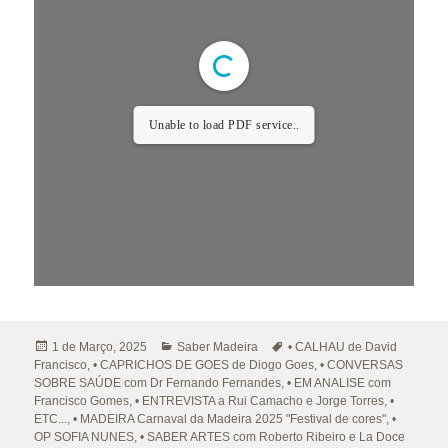
Unable to load PDF service..
Publicado
Categorias
Etiquetas
1 de Março, 2025
Saber Madeira
• CALHAU de David
a
Francisco
,
• CAPRICHOS DE GOES de Diogo Goes
,
• CONVERSAS
SOBRE SAÚDE com Dr Fernando Fernandes
,
• EM ANALISE com
Francisco Gomes
,
• ENTREVISTA a Rui Camacho e Jorge Torres
,
•
ETC...
,
• MADEIRA Carnaval da Madeira 2025 "Festival de cores"
,
•
OP SOFIA NUNES
,
• SABER ARTES com Roberto Ribeiro e La Doce