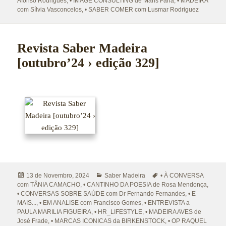
Afonso Rodrigues
,
• IMAGE CONSULTING de Maris Faria
,
• MADEIRA
com Sílvia Vasconcelos
,
• SABER COMER com Lusmar Rodriguez
Revista Saber Madeira
[outubro’24 › edição 329]
Publicado
Categorias
Etiquetas
13 de Novembro, 2024
Saber Madeira
• À CONVERSA
a
com TÃNIA CAMACHO
,
• CANTINHO DA POESIA de Rosa Mendonça
,
• CONVERSAS SOBRE SAÚDE com Dr Fernando Fernandes
,
• E
MAIS...
,
• EM ANALISE com Francisco Gomes
,
• ENTREVISTA a
PAULA MARILIA FIGUEIRA
,
• HR_LIFESTYLE
,
• MADEIRA AVES de
José Frade
,
• MARCAS ICONICAS da BIRKENSTOCK
,
• OP RAQUEL