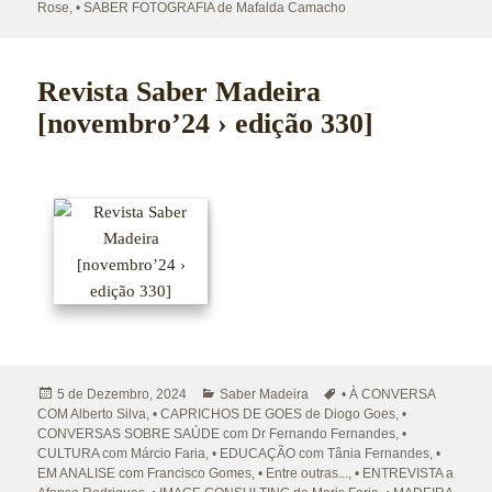
Rose
,
• SABER FOTOGRAFIA de Mafalda Camacho
Revista Saber Madeira
[novembro’24 › edição 330]
Publicado
Categorias
Etiquetas
5 de Dezembro, 2024
Saber Madeira
• À CONVERSA
a
COM Alberto Silva
,
• CAPRICHOS DE GOES de Diogo Goes
,
•
CONVERSAS SOBRE SAÚDE com Dr Fernando Fernandes
,
•
CULTURA com Márcio Faria
,
• EDUCAÇÃO com Tânia Fernandes
,
•
EM ANALISE com Francisco Gomes
,
• Entre outras...
,
• ENTREVISTA a