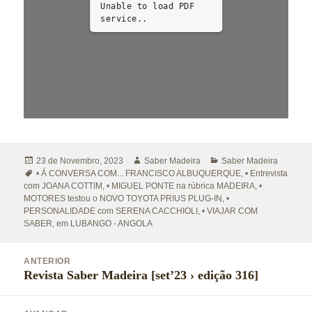
Unable to load PDF
service..
Publicado
Autor
Categorias
23 de Novembro, 2023
Saber Madeira
Saber Madeira
a
Etiquetas
• Á CONVERSA COM... FRANCISCO ALBUQUERQUE
,
• Entrevista
com JOANA COTTIM
,
• MIGUEL PONTE na rúbrica MADEIRA
,
•
MOTORES testou o NOVO TOYOTA PRIUS PLUG-IN
,
•
PERSONALIDADE com SERENA CACCHIOLI
,
• VIAJAR COM
SABER
,
em LUBANGO - ANGOLA
Navegação
ANTERIOR
de
Revista Saber Madeira [set’23 › edição 316]
Artigo
artigos
anterior: