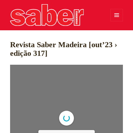
MENU
E
WIDGETS
Saber Madeira
Revista Saber Madeira [out’23 ›
edição 317]