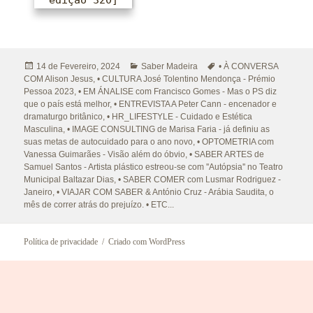
Publicado
Categorias
Etiquetas
14 de Fevereiro, 2024
Saber Madeira
• À CONVERSA
a
COM Alison Jesus
,
• CULTURA José Tolentino Mendonça - Prémio
Pessoa 2023
,
• EM ÁNALISE com Francisco Gomes - Mas o PS diz
que o país está melhor
,
• ENTREVISTA A Peter Cann - encenador e
dramaturgo britânico
,
• HR_LIFESTYLE - Cuidado e Estética
Masculina
,
• IMAGE CONSULTING de Marisa Faria - já definiu as
suas metas de autocuidado para o ano novo
,
• OPTOMETRIA com
Vanessa Guimarães - Visão além do óbvio
,
• SABER ARTES de
Samuel Santos - Artista plástico estreou-se com ''Autópsia'' no Teatro
Municipal Baltazar Dias
,
• SABER COMER com Lusmar Rodriguez -
Janeiro
,
• VIAJAR COM SABER & António Cruz - Arábia Saudita
,
o
mês de correr atrás do prejuízo. • ETC...
Política de privacidade
Criado com WordPress