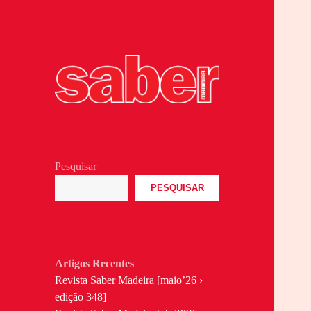
Revita Madeirense
Saber Madeira
Pesquisar
PESQUISAR
Artigos Recentes
Revista Saber Madeira [maio’26 ›
edição 348]