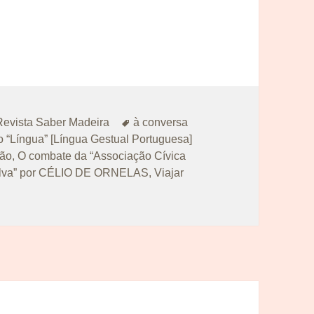
Etiquetas
Revista Saber Madeira
à conversa
o “Língua” [Língua Gestual Portuguesa]
tão
,
O combate da “Associação Cívica
ssilva” por CÉLIO DE ORNELAS
,
Viajar