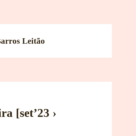
Barros Leitão
a [set’23 ›